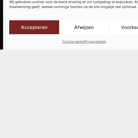
Wij gebruiken cookies voor de beste ervaring en om surfgedrag te analyseren. Al
toestemming geeft, werken sommige functies op de site mogelijk niet optimaal.
Accepteren
Afwijzen
Voorke
Cookie beleid
Privacybeleid
Welkom op de website van Ke
technologieën om uw bezoek 
leggen wij uit welke cookie
beheren.
Wat zijn cook
Cookies zijn kleine tekstb
een website bezoekt. Ze wo